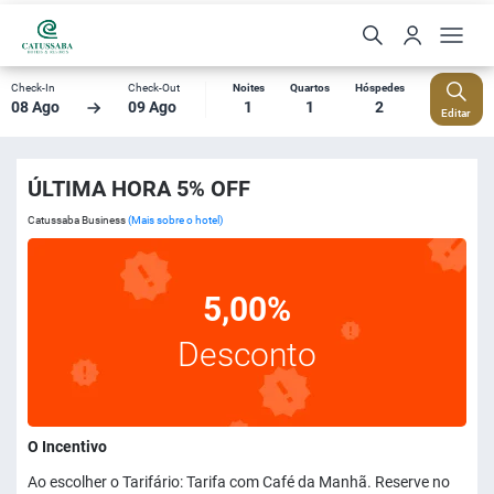
Check-In
Check-Out
Noites
Quartos
Hóspedes
08 Ago
09 Ago
1
1
2
Editar
ÚLTIMA HORA 5% OFF
Catussaba Business
(Mais sobre o hotel)
5,00%
Desconto
O Incentivo
Ao escolher o Tarifário: Tarifa com Café da Manhã. Reserve no