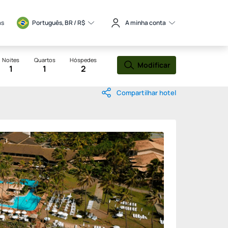
as
Português, BR / 
R$
A minha conta
Noites
Quartos
Hóspedes
Modificar
1
1
2
Compartilhar hotel