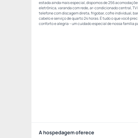
estada ainda mais especial, dispomos de 256 acomodaçõe
eletrônica, varanda com rede, ar-condicionado central, TV
telefone com discagem direta, frigobar, cofre individual, b
cabelo e serviço de quarto 24 horas. É tudo o que você pre
conforto e alegria – um cuidado especial de nossa família p
A hospedagem oferece