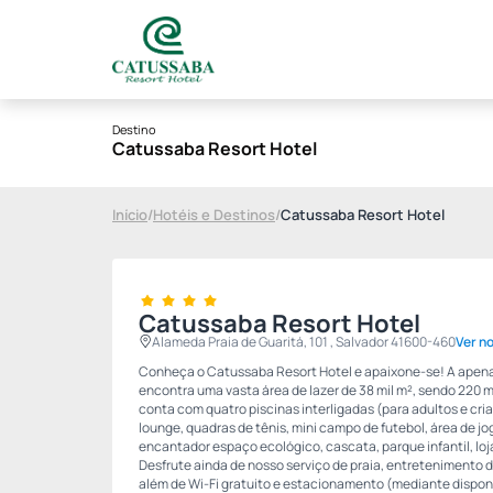
Destino
Catussaba Resort Hotel
Início
/
Hotéis e Destinos
/
Catussaba Resort Hotel
Catussaba Resort Hotel
Alameda Praia de Guaritá, 101 , Salvador 41600-460
Ver n
Conheça o Catussaba Resort Hotel e apaixone-se! A apena
encontra uma vasta área de lazer de 38 mil m², sendo 220 
conta com quatro piscinas interligadas (para adultos e cri
lounge, quadras de tênis, mini campo de futebol, área de jo
encantador espaço ecológico, cascata, parque infantil, loj
Desfrute ainda de nosso serviço de praia, entretenimento di
além de Wi-Fi gratuito e estacionamento (mediante disponi