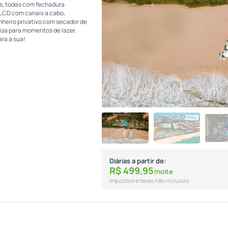
s, todas com fechadura
 LCD com canais a cabo,
anheiro privativo com secador de
cisa para momentos de lazer,
ara a sua!
Diárias a partir de:
R$
499,
95
/noite
Impostos e taxas não inclusos