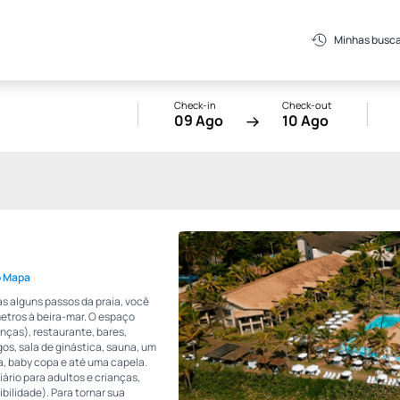
Minhas busc
Check-in
Check-out
09 Ago
10 Ago
o Mapa
s alguns passos da praia, você
metros à beira-mar. O espaço
anças), restaurante, bares,
gos, sala de ginástica, sauna, um
a, baby copa e até uma capela.
ário para adultos e crianças,
bilidade). Para tornar sua