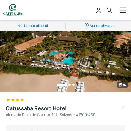
Llamar al hotel
Ver en el Mapa
36
Catussaba Resort Hotel
Alameda Praia de Guaritá, 101 , Salvador 41600-460