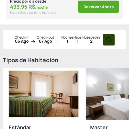
Precio por día desde:
499,
95
R$
Reservar Ahora
/noche
Impuestos y tasas no incluidos
Check-in
Check-out
Noches
Habs.
Huéspedes
06 Ago
07 Ago
1
1
2
Tipos de Habitación
Estándar
Master