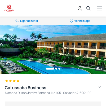
Ligar ao hotel
Ver no Mapa
33
Catussaba Business
Alameda Dilson Jatahy Fonseca, Nº 105 , Salvador 41600-100