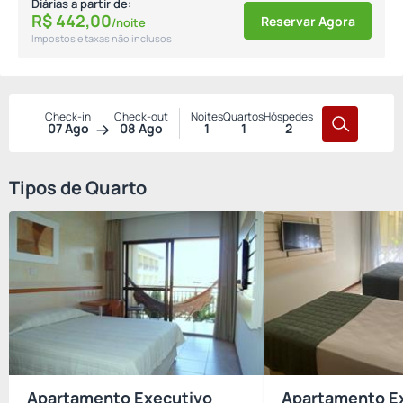
Diárias a partir de:
R$
442,
00
Reservar Agora
/noite
Impostos e taxas não inclusos
Check-in
Check-out
Noites
Quartos
Hóspedes
07 Ago
08 Ago
1
1
2
Tipos de Quarto
Apartamento Executivo
Apartamento E