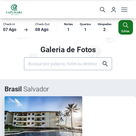
Check-In
Check-Out
Noites
Quartos
Hóspedes
07 Ago
08 Ago
1
1
2
Editar
Galeria de Fotos
Brasil
Salvador