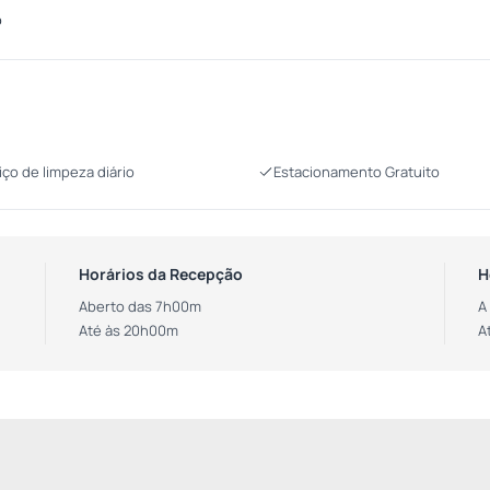
o
iço de limpeza diário
Estacionamento Gratuito
Horários da Recepção
H
Aberto das 7h00m
A
Até às 20h00m
A