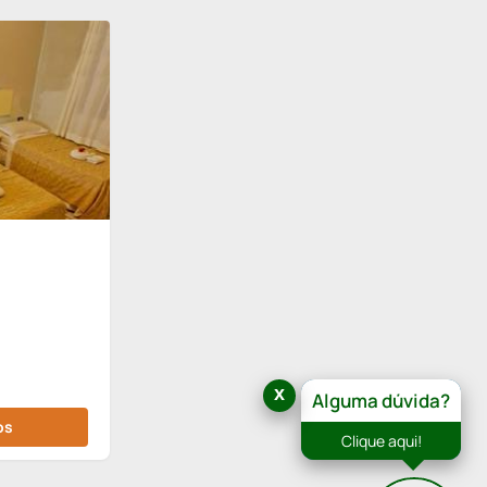
x
Alguma dúvida?
os
Clique aqui!