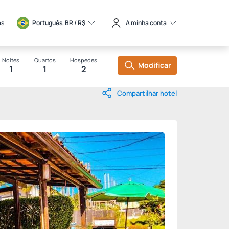
as
Português, BR / 
R$
A minha conta
Noites
Quartos
Hóspedes
Modificar
1
1
2
Compartilhar hotel