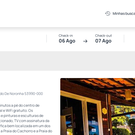
Minhas busc
Check-in
Check-out
06 Ago
07 Ago
nando De Noronha 53990-000
inutos a pé do centro de
 e WiFi gratuito. Os
e pinturas e esculturas de
icionado, TV com assinatura da
a fica bem localizada em um dos
 a Praia do Cachorro e a Praia do