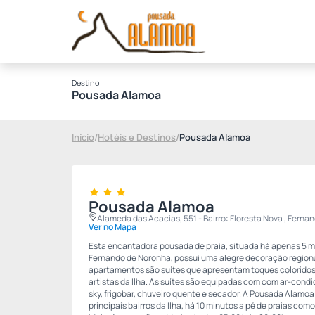
Destino
Pousada Alamoa
Início
/
Hotéis e Destinos
/
Pousada Alamoa
Pousada Alamoa
Alameda das Acacias, 551 - Bairro: Floresta Nova , Fer
Ver no Mapa
Esta encantadora pousada de praia, situada há apenas 5 m
Fernando de Noronha, possui uma alegre decoração regional
apartamentos são suítes que apresentam toques coloridos 
artistas da Ilha. As suítes são equipadas com com ar-cond
sky, frigobar, chuveiro quente e secador. A Pousada Alamo
principais bairros da Ilha, há 10 minutos a pé de praias como