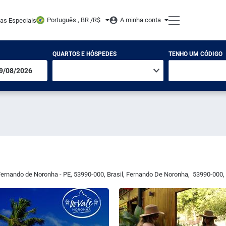
Português , BR /
R$
A minha conta
tas Especiais
QUARTOS E HÓSPEDES
TENHO UM CÓDIGO
 Fernando de Noronha - PE, 53990-000, Brasil
,
Fernando De Noronha
,
53990-000