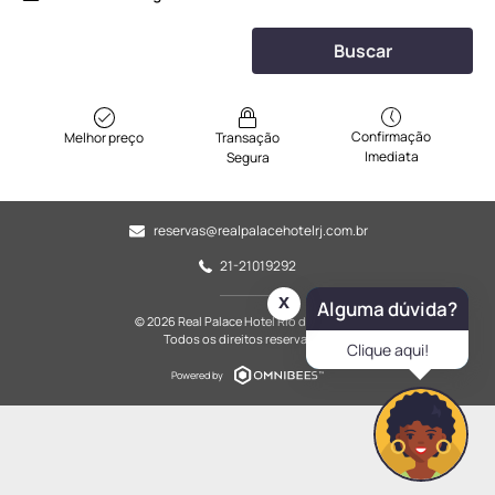
Buscar
Confirmação
Melhor preço
Transação
Imediata
Segura
reservas@realpalacehotelrj.com.br
21-21019292
x
Alguma dúvida?
© 2026 Real Palace Hotel Rio de Janeiro.
Todos os direitos reservados.
Clique aqui!
Powered by