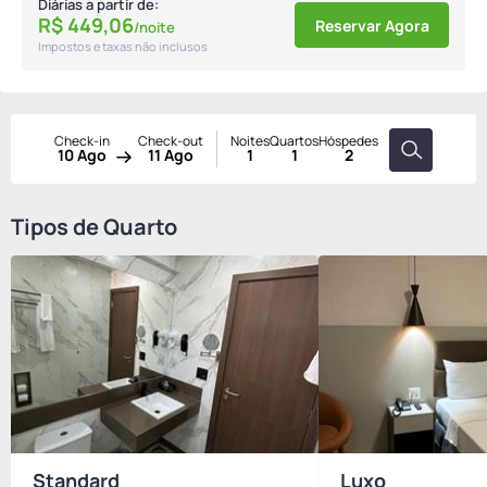
Diárias a partir de:
R$
449,
06
Reservar Agora
/noite
Impostos e taxas não inclusos
Check-in
Check-out
Noites
Quartos
Hóspedes
10 Ago
11 Ago
1
1
2
Tipos de Quarto
Standard
Luxo