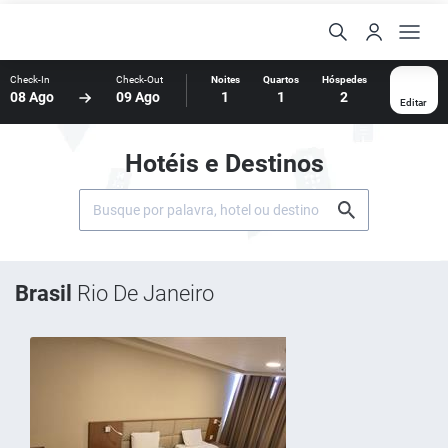
Check-In
Check-Out
Noites
Quartos
Hóspedes
08 Ago
09 Ago
1
1
2
Editar
Hotéis e Destinos
Brasil
Rio De Janeiro