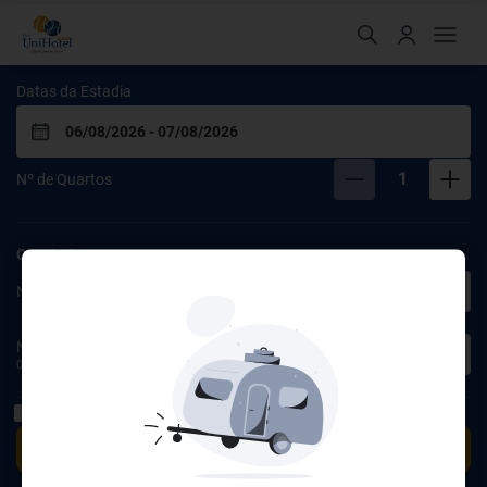
UniHotel Salto
Datas da Estadia
1
Nº de Quartos
Quarto
1
2
Nº de Adultos
Nº de Crianças
0
0 aos
17
Anos
Tenho um código
BUSCAR