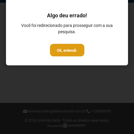
Algo deu errado!
Você foi redirecionado para prosseguir com a sua
pesquisa.
Ok, entendi.
reservas.salto@redeunihotel.com.br
1128400000
© 2026 UniHotel Salto.
Todos os direitos reservados.
Powered by