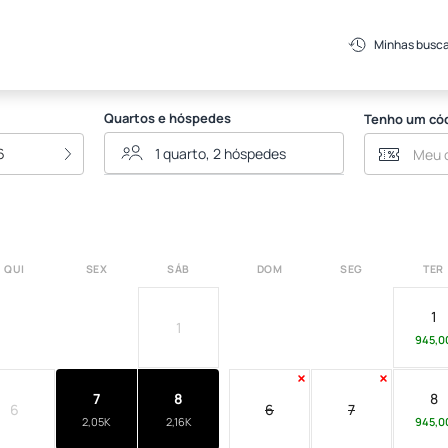
Minhas busc
Quartos e hóspedes
Tenho um có
6
QUI
SEX
SÁB
DOM
SEG
TER
1
1
945,0
7
8
8
6
6
7
2,05K
2,16K
945,0