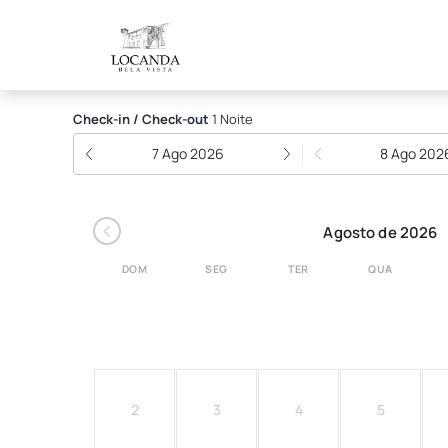
Locanda Bela Vista
Check-in / Check-out
1 Noite
7 Ago 2026
8 Ago 202
‹
Agosto de 2026
DOM
SEG
TER
QUA
2
3
4
5