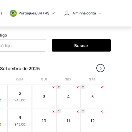
as
Português, BR / 
R$
A minha conta
digo
Buscar
›
Setembro de 2026
QUA
QUI
SEX
SÁB
2
2
2
3
4
5
0
945,00
2
2
9
10
11
12
0
945,00