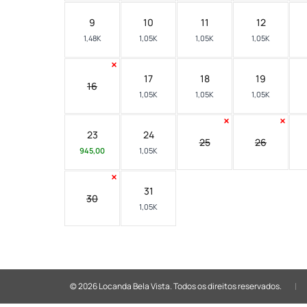
9
10
11
12
1,48K
1,05K
1,05K
1,05K
17
18
19
16
1,05K
1,05K
1,05K
23
24
25
26
945,00
1,05K
31
30
1,05K
© 2026 Locanda Bela Vista.
Todos os direitos reservados.