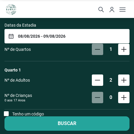
Villa Kandui Boutique Ho
Datas da Estadia
1
Nº de Quartos
Quarto
1
2
Nº de Adultos
Nº de Crianças
0
0 aos
17
Anos
Tenho um código
BUSCAR