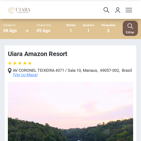
Check-In
Check-Out
Noites
Quartos
Hóspedes
08 Ago
09 Ago
1
1
2
Editar
Uiara Amazon Resort
AV CORONEL TEIXEIRA 4371 / Sala 10
,
Manaus
,
69057-002
,
Brasil
(
Ver no Mapa
)