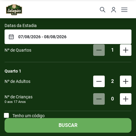
Jalapão Hotel
Datas da Estadia
1
Nº de Quartos
Quarto
1
2
Nº de Adultos
Nº de Crianças
0
0 aos
17
Anos
Tenho um código
BUSCAR