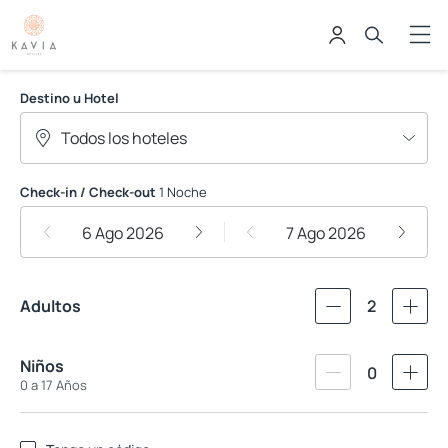
Hoteles Kavia
Destino u Hotel
Check-in / Check-out
1 Noche
6 Ago 2026
7 Ago 2026
Adultos
2
Niños
0
0 a 17 Años