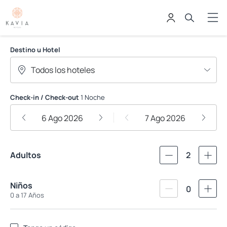
Hoteles Kavia
Destino u Hotel
Check-in / Check-out
1 Noche
6 Ago 2026
7 Ago 2026
Adultos
2
Niños
0
0 a 17 Años