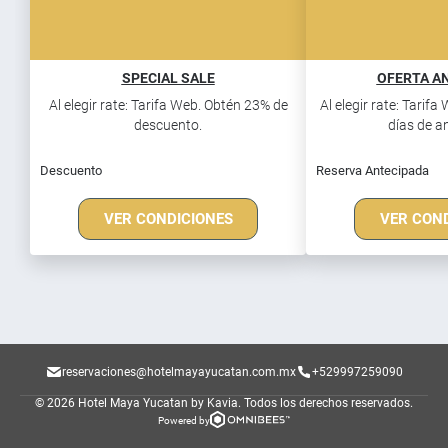
SPECIAL SALE
OFERTA AN
Al elegir rate: Tarifa Web. Obtén 23% de
Al elegir rate: Tarif
descuento.
días de an
Descuento
Reserva Antecipada
VER CONDICIONES
VER CON
reservaciones@hotelmayayucatan.com.mx
+529997259090
© 2026 Hotel Maya Yucatan by Kavia.
Todos los derechos reservados.
Powered by