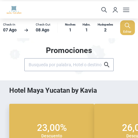
Check-In
Check-Out
Noches
Habs.
Huéspedes
07 Ago
08 Ago
1
1
2
Editar
Promociones
Hotel Maya Yucatan by Kavia
23,00%
26,
Descuento
Descu