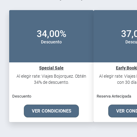
34,00%
37,
Descuento
Descu
Special Sale
Early Book
Al elegir rate: Viajes Bojorquez. Obtén
Al elegir rate: Viaje
34% de descuento.
con 30 días
Descuento
Reserva Antecipada
VER CONDICIONES
VER CON