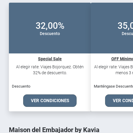
32,00%
35,
Descuento
Descu
Special Sale
OFF Mínimo
Al elegir rate: Viajes Bojorquez. Obtén
Al elegir rate: Viajes
32% de descuento.
menos 3 n
Descuento
Manténgase Descuent
VER CONDICIONES
VER CON
Maison del Embajador by Kavia