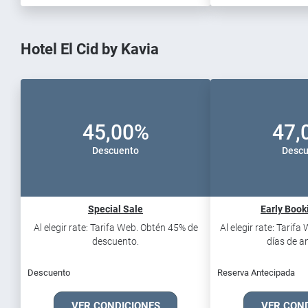
Hotel El Cid by Kavia
45,00%
47,
Descuento
Descu
Special Sale
Early Book
Al elegir rate: Tarifa Web. Obtén 45% de
Al elegir rate: Tarif
descuento.
días de an
Descuento
Reserva Antecipada
VER CONDICIONES
VER CON