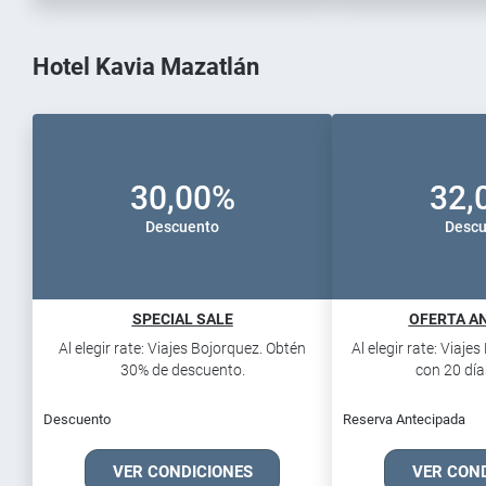
Hotel Kavia Mazatlán
30,00%
32,
Descuento
Descu
SPECIAL SALE
OFERTA AN
Al elegir rate: Viajes Bojorquez. Obtén
Al elegir rate: Viaje
30% de descuento.
con 20 días
Descuento
Reserva Antecipada
VER CONDICIONES
VER CON