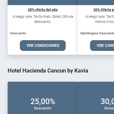
28% oferta del año
30% Oferta p
Al elegir rate: Tarifa Web. Obtén 28% de
Al elegir rate: Tar
descuento.
menos 3 noch
Descuento
Manténgase Descuent
VER CONDICIONES
VER CON
Hotel Hacienda Cancun by Kavia
25,00%
30,
Descuento
Descu