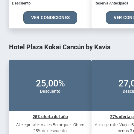
Descuento
Reserva Antecipada
VER CONDICIONES
VER CON
Hotel Plaza Kokai Cancún by Kavia
25,00%
27,
Descuento
Descu
25% oferta del año
27% oferta p
Al elegir rate: Viajes Bojorquez. Obtén
Al elegir rate: Viajes
25% de descuento.
menos 3 n