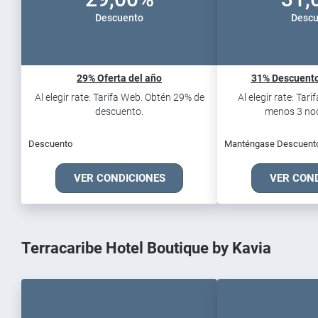
Descuento
Descu
29% Oferta del año
31% Descuento
Al elegir rate: Tarifa Web. Obtén 29% de
Al elegir rate: Tar
descuento.
menos 3 noch
Descuento
Manténgase Descuent
VER CONDICIONES
VER CON
Terracaribe Hotel Boutique by Kavia