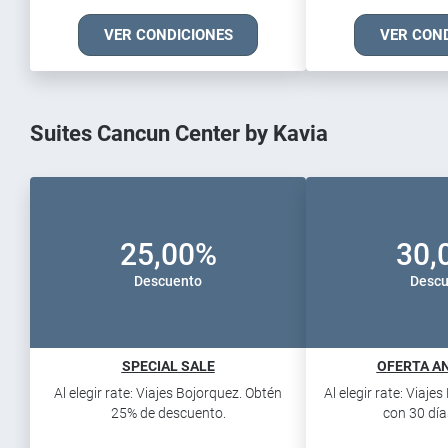
VER CONDICIONES
VER CON
Suites Cancun Center by Kavia
25,00%
30,
Descuento
Descu
SPECIAL SALE
OFERTA AN
Al elegir rate: Viajes Bojorquez. Obtén
Al elegir rate: Viaje
25% de descuento.
con 30 días