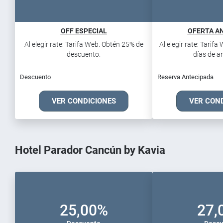
OFF ESPECIAL
OFERTA AN
Al elegir rate: Tarifa Web. Obtén 25% de
Al elegir rate: Tarif
descuento.
días de an
Descuento
Reserva Antecipada
VER CONDICIONES
VER CON
Hotel Parador Cancún by Kavia
25,00%
27,