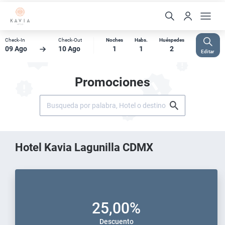
Check-In
Check-Out
Noches
Habs.
Huéspedes
09 Ago
10 Ago
1
1
2
Editar
Promociones
Hotel Kavia Lagunilla CDMX
25,00%
Descuento