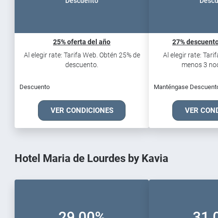
Descuento
Descu
25% oferta del año
27% descuento
Al elegir rate: Tarifa Web. Obtén 25% de
Al elegir rate: Tar
descuento.
menos 3 noch
Descuento
Manténgase Descuent
VER CONDICIONES
VER CON
Hotel Maria de Lourdes by Kavia
29,00%
31,