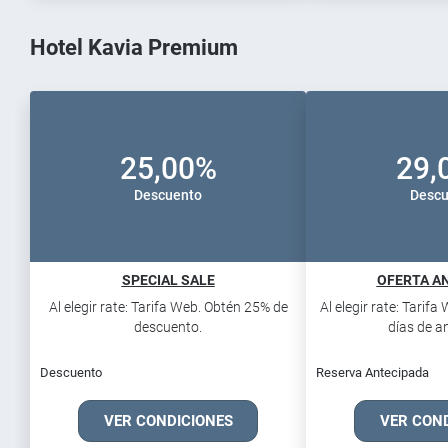
Hotel Kavia Premium
25,00%
29,
Descuento
Descu
SPECIAL SALE
OFERTA AN
Al elegir rate: Tarifa Web. Obtén 25% de
Al elegir rate: Tarif
descuento.
días de an
Descuento
Reserva Antecipada
VER CONDICIONES
VER CON