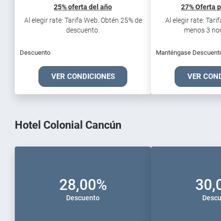
25% oferta del año
27% Oferta p
Al elegir rate: Tarifa Web. Obtén 25% de
Al elegir rate: Tar
descuento.
menos 3 noch
Descuento
Manténgase Descuent
VER CONDICIONES
VER CON
Hotel Colonial Cancún
28,00%
30,
Descuento
Descu