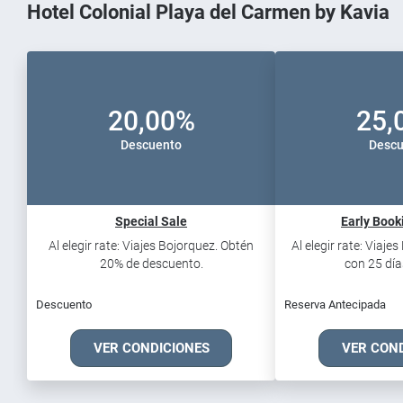
Hotel Colonial Playa del Carmen by Kavia
20,00%
25,
Descuento
Descu
Special Sale
Early Book
Al elegir rate: Viajes Bojorquez. Obtén
Al elegir rate: Viaje
20% de descuento.
con 25 días
Descuento
Reserva Antecipada
VER CONDICIONES
VER CON