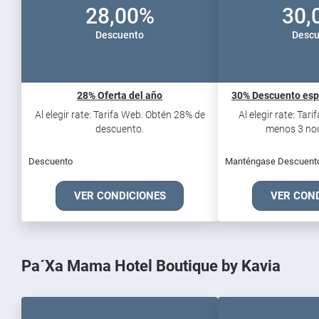
28,00%
30,
Descuento
Descu
28% Oferta del año
30% Descuento espe
Al elegir rate: Tarifa Web. Obtén 28% de
Al elegir rate: Tar
descuento.
menos 3 noch
Descuento
Manténgase Descuent
VER CONDICIONES
VER CON
Pa´Xa Mama Hotel Boutique by Kavia