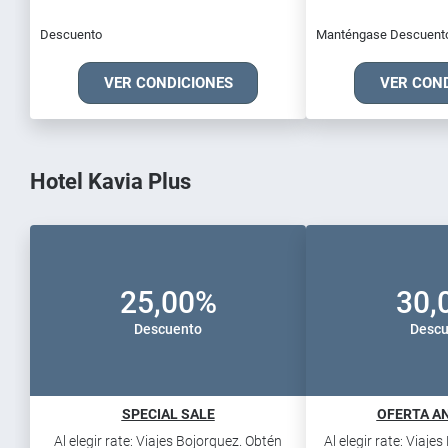
Descuento
Manténgase Descuent
VER CONDICIONES
VER CON
Hotel Kavia Plus
25,00%
30,
Descuento
Descu
SPECIAL SALE
OFERTA AN
Al elegir rate: Viajes Bojorquez. Obtén
Al elegir rate: Viaje