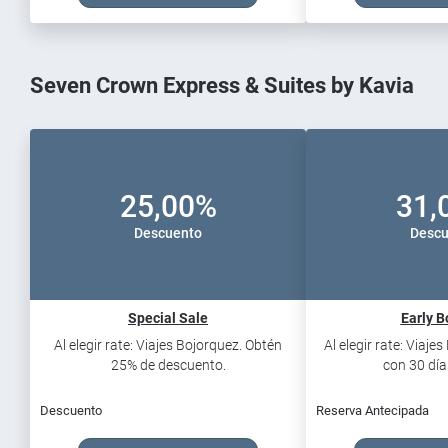
Seven Crown Express & Suites by Kavia
25,00%
31,
Descuento
Descu
Special Sale
Early B
Al elegir rate: Viajes Bojorquez. Obtén
Al elegir rate: Viaje
25% de descuento.
con 30 días
Descuento
Reserva Antecipada