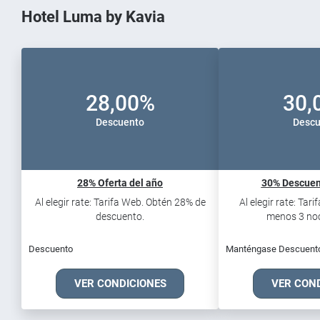
Hotel Luma by Kavia
28,00%
30,
Descuento
Descu
28% Oferta del año
30% Descuen
Al elegir rate: Tarifa Web. Obtén 28% de
Al elegir rate: Tar
descuento.
menos 3 noch
Descuento
Manténgase Descuent
VER CONDICIONES
VER CON