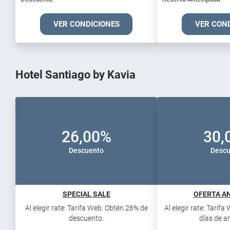
VER CONDICIONES
VER CON
Hotel Santiago by Kavia
26,00%
30,
Descuento
Descu
SPECIAL SALE
OFERTA AN
Al elegir rate: Tarifa Web. Obtén 26% de
Al elegir rate: Tarif
descuento.
días de an