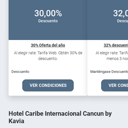
30,00%
32,
Descuento
Descu
30% Oferta del año
32% descuent
Al elegir rate: Tarifa Web. Obtén 30% de
Al elegir rate: Tar
descuento.
menos 3 noch
Descuento
Manténgase Descuent
VER CONDICIONES
VER CON
Hotel Caribe Internacional Cancun by
Kavia