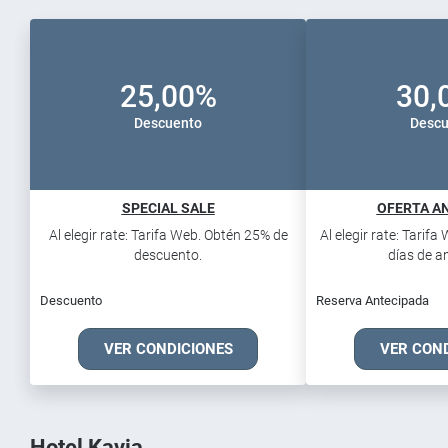
25,00%
30,
Descuento
Descu
SPECIAL SALE
OFERTA AN
Al elegir rate: Tarifa Web. Obtén 25% de
Al elegir rate: Tarif
descuento.
días de an
Descuento
Reserva Antecipada
VER CONDICIONES
VER CON
Hotel Kavia