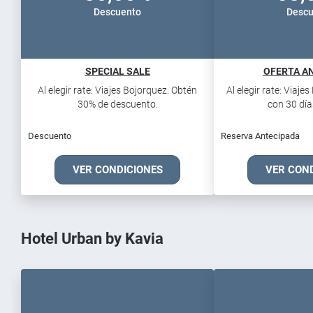
Descuento
Descu
SPECIAL SALE
OFERTA AN
Al elegir rate: Viajes Bojorquez. Obtén
Al elegir rate: Viaje
30% de descuento.
con 30 días
Descuento
Reserva Antecipada
VER CONDICIONES
VER CON
Hotel Urban by Kavia