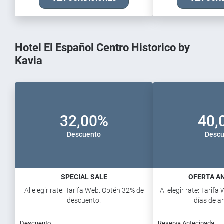
Hotel El Español Centro Historico by
Kavia
32,00%
40,
Descuento
Descu
SPECIAL SALE
OFERTA AN
Al elegir rate: Tarifa Web. Obtén 32% de
Al elegir rate: Tarif
descuento.
días de an
Descuento
Reserva Antecipada