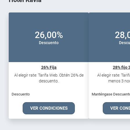
26,00%
28,
Descuento
Descu
26% Fija
28% fijo 
Al elegir rate: Tarifa Web. Obtén 26% de
Al elegir rate: Tar
descuento.
menos 3 noch
Descuento
Manténgase Descuent
VER CONDICIONES
VER CON