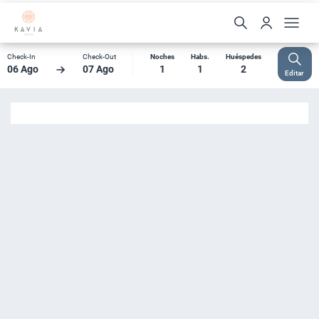
Check-In
Check-Out
Noches
Habs.
Huéspedes
06 Ago
07 Ago
1
1
2
Editar