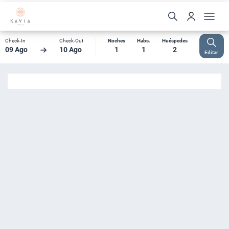
Check-In
Check-Out
Noches
Habs.
Huéspedes
09 Ago
10 Ago
1
1
2
Editar