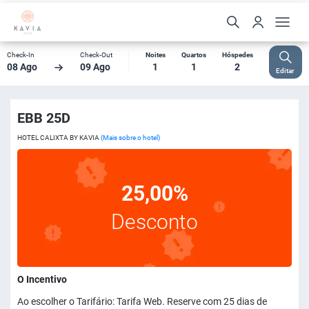
Check-In
Check-Out
Noites
Quartos
Hóspedes
08 Ago
09 Ago
1
1
2
Editar
EBB 25D
HOTEL CALIXTA BY KAVIA
(Mais sobre o hotel)
25,00%
Desconto
O Incentivo
Ao escolher o Tarifário: Tarifa Web. Reserve com 25 dias de