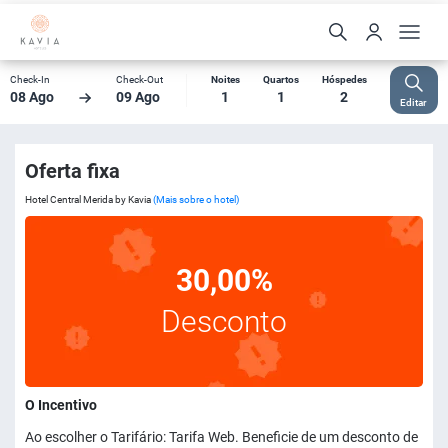
Check-In
Check-Out
Noites
Quartos
Hóspedes
08 Ago
09 Ago
1
1
2
Editar
Oferta fixa
Hotel Central Merida by Kavia
(Mais sobre o hotel)
30,00%
Desconto
O Incentivo
Ao escolher o Tarifário: Tarifa Web. Beneficie de um desconto de