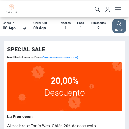
Check-In
Check-Out
Noches
Habs.
Huéspedes
08 Ago
09 Ago
1
1
2
Editar
SPECIAL SALE
Hotel Barrio Latino by Kavia
(Conozca más sobre el hotel)
20,00%
Descuento
La Promoción
Al elegir rate: Tarifa Web. Obtén 20% de descuento.