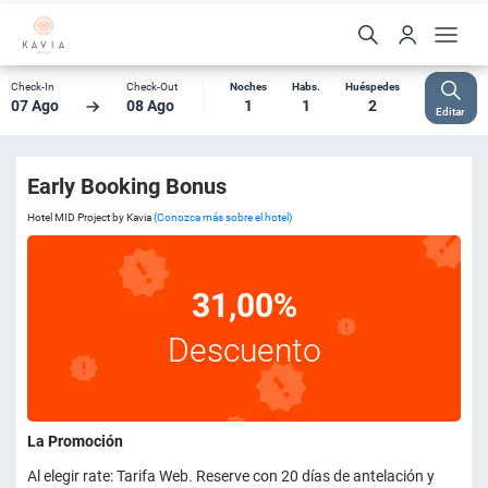
Check-In
Check-Out
Noches
Habs.
Huéspedes
07 Ago
08 Ago
1
1
2
Editar
Early Booking Bonus
Hotel MID Project by Kavia
(Conozca más sobre el hotel)
31,00%
Descuento
La Promoción
Al elegir rate: Tarifa Web. Reserve con 20 días de antelación y