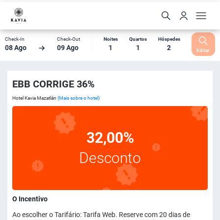
Check-In
Check-Out
Noites
Quartos
Hóspedes
08 Ago
09 Ago
1
1
2
Editar
EBB CORRIGE 36%
Hotel Kavia Mazatlán
(Mais sobre o hotel)
32,00%
Desconto
O Incentivo
Ao escolher o Tarifário: Tarifa Web. Reserve com 20 dias de