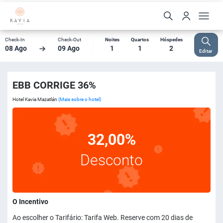
Check-In
Check-Out
Noites
Quartos
Hóspedes
08 Ago
09 Ago
1
1
2
Editar
EBB CORRIGE 36%
Hotel Kavia Mazatlán
(Mais sobre o hotel)
32,00%
Desconto
O Incentivo
Ao escolher o Tarifário: Tarifa Web. Reserve com 20 dias de