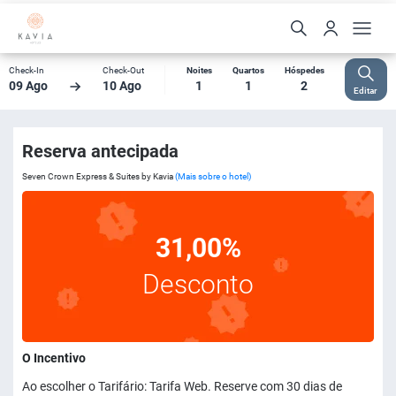
Check-In
Check-Out
Noites
Quartos
Hóspedes
09 Ago
10 Ago
1
1
2
Editar
Reserva antecipada
Seven Crown Express & Suites by Kavia
(Mais sobre o hotel)
31,00%
Desconto
O Incentivo
Ao escolher o Tarifário: Tarifa Web. Reserve com 30 dias de