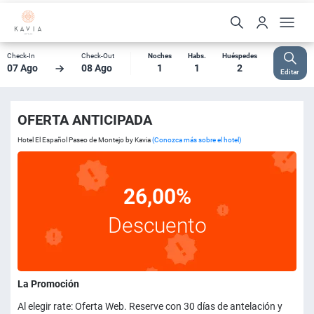
Check-In
Check-Out
Noches
Habs.
Huéspedes
07 Ago
08 Ago
1
1
2
Editar
OFERTA ANTICIPADA
Hotel El Español Paseo de Montejo by Kavia
(Conozca más sobre el hotel)
26,00%
Descuento
La Promoción
Al elegir rate: Oferta Web. Reserve con 30 días de antelación y