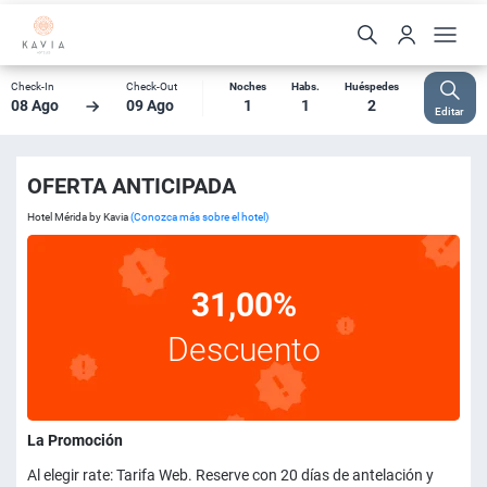
Check-In
Check-Out
Noches
Habs.
Huéspedes
08 Ago
09 Ago
1
1
2
Editar
OFERTA ANTICIPADA
Hotel Mérida by Kavia
(Conozca más sobre el hotel)
31,00%
Descuento
La Promoción
Al elegir rate: Tarifa Web. Reserve con 20 días de antelación y