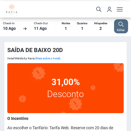
Check-In
Check-Out
Noites
Quartos
Hóspedes
10 Ago
11 Ago
1
1
2
Editar
SAÍDA DE BAIXO 20D
Hotel Mérida by Kavia
(Mais sobre o hotel)
31,00%
Desconto
O Incentivo
Ao escolher o Tarifário: Tarifa Web. Reserve com 20 dias de