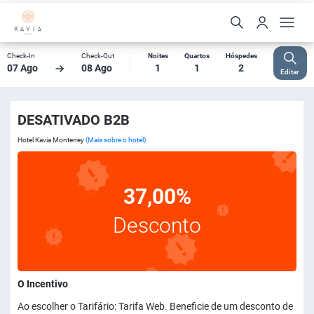
Check-In
Check-Out
Noites
Quartos
Hóspedes
07 Ago
08 Ago
1
1
2
Editar
DESATIVADO B2B
Hotel Kavia Monterrey
(Mais sobre o hotel)
37,00%
Desconto
O Incentivo
Ao escolher o Tarifário: Tarifa Web. Beneficie de um desconto de