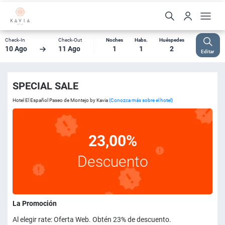
Check-In
Check-Out
Noches
Habs.
Huéspedes
10 Ago
11 Ago
1
1
2
Editar
SPECIAL SALE
Hotel El Español Paseo de Montejo by Kavia
(Conozca más sobre el hotel)
23,00%
Descuento
La Promoción
Al elegir rate: Oferta Web. Obtén 23% de descuento.