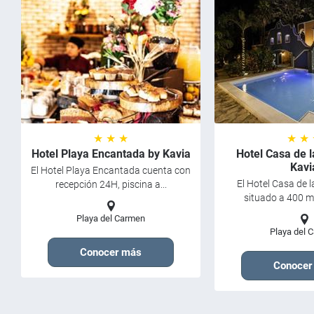
★ ★ ★
★ ★
Hotel Playa Encantada by Kavia
Hotel Casa de l
Kavi
El Hotel Playa Encantada cuenta con
El Hotel Casa de l
recepción 24H, piscina a...
situado a 400 me
Playa del Carmen
Playa del 
Conocer más
Conocer