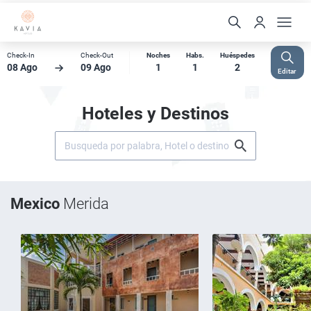
Check-In
Check-Out
Noches
Habs.
Huéspedes
08 Ago
09 Ago
1
1
2
Editar
Hoteles y Destinos
Mexico
Merida