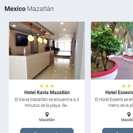
Mexico
Mazatlán
★ ★ ★
★ ★
Hotel Kavia Mazatlán
Hotel Essen'
El Kavia Mazatlán se encuentra a 3
El Hotel Essen's se 
minutos de la playa. Se...
metro de la pla
Mazatlán
Mazatl