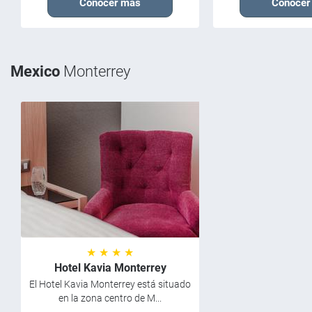
Conocer más
Conocer
Mexico
Monterrey
★ ★ ★ ★
Hotel Kavia Monterrey
El Hotel Kavia Monterrey está situado
en la zona centro de M...