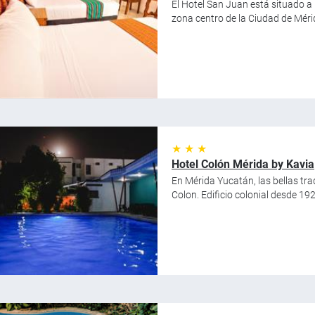
El Hotel San Juan está situado a
zona centro de la Ciudad de Méri
★ ★ ★
Hotel Colón Mérida by Kavia
En Mérida Yucatán, las bellas trad
Colon. Edificio colonial desde 19