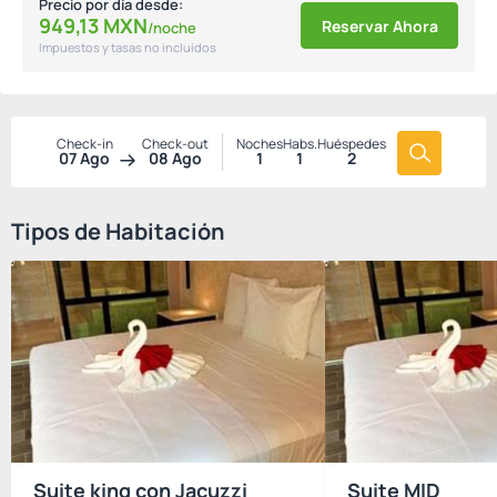
Precio por día desde:
949,
13
MXN
Reservar Ahora
/noche
Impuestos y tasas no incluidos
Check-in
Check-out
Noches
Habs.
Huéspedes
07 Ago
08 Ago
1
1
2
Tipos de Habitación
Suite king con Jacuzzi
Suite MID