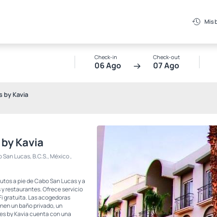
Mis 
Check-in
Check-out
06 Ago
07 Ago
 by Kavia
 by Kavia
San Lucas, B.C.S., México ,
utos a pie de Cabo San Lucas y a
 y restaurantes. Ofrece servicio
Fi gratuita. Las acogedoras
enen un baño privado, un
tes by Kavia cuenta con una