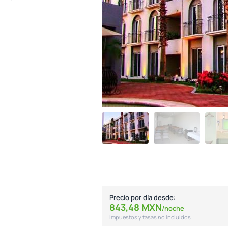
Precio por día desde:
843,
48
MXN
/noche
Impuestos y tasas no incluidos