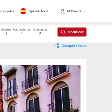
búsquedas
Español / 
MXN
Mi Cuenta
Noches
Habitaciones
Huéspedes
Modificar
1
1
2
Compartir hotel