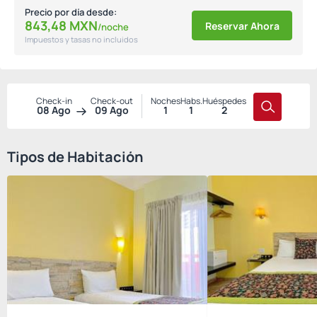
Precio por día desde:
843,
48
MXN
Reservar Ahora
/noche
Impuestos y tasas no incluidos
Check-in
Check-out
Noches
Habs.
Huéspedes
08 Ago
09 Ago
1
1
2
Tipos de Habitación