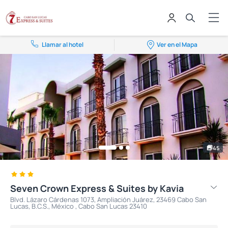
Llamar al hotel
Ver en el Mapa
45
Seven Crown Express & Suites by Kavia
Blvd. Lázaro Cárdenas 1073, Ampliación Juárez, 23469 Cabo San
Lucas, B.C.S., México , Cabo San Lucas 23410