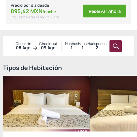
Precio por día desde:
895,
42
MXN
Reservar Ahora
/noche
Impuestos y tasas no incluidos
Check-in
Check-out
Noches
Habs.
Huéspedes
08 Ago
09 Ago
1
1
2
Tipos de Habitación