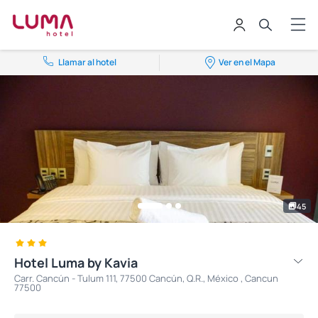
Llamar al hotel
Ver en el Mapa
45
Hotel Luma by Kavia
Carr. Cancún - Tulum 111, 77500 Cancún, Q.R., México , Cancun
77500