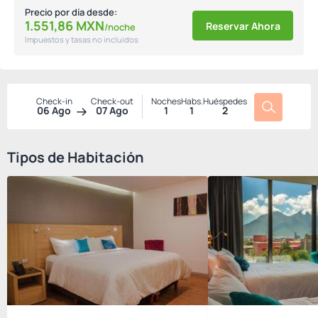
Precio por día desde:
1.551,
86
MXN
Reservar Ahora
/noche
Impuestos y tasas no incluidos
Check-in
Check-out
Noches
Habs.
Huéspedes
06 Ago
07 Ago
1
1
2
Tipos de Habitación