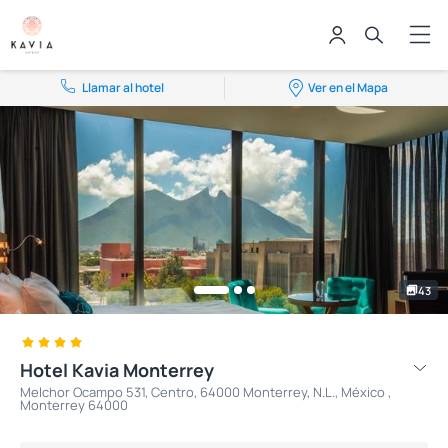
Llamar al hotel
Ver en el Mapa
43
Hotel Kavia Monterrey
Melchor Ocampo 531, Centro, 64000 Monterrey, N.L., México ,
Monterrey 64000