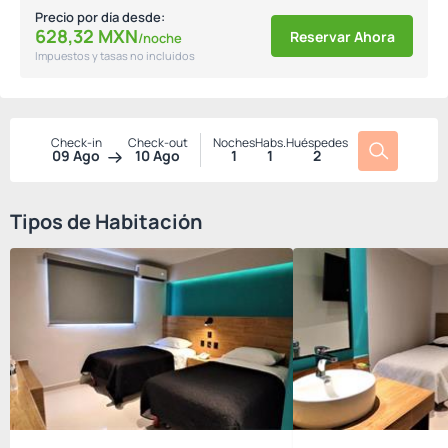
Precio por día desde:
628,
32
MXN
Reservar Ahora
/noche
Impuestos y tasas no incluidos
Check-in
Check-out
Noches
Habs.
Huéspedes
09 Ago
10 Ago
1
1
2
Tipos de Habitación