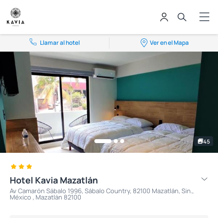
Llamar al hotel
Ver en el Mapa
45
Hotel Kavia Mazatlán
Av Camarón Sábalo 1996, Sábalo Country, 82100 Mazatlán, Sin.,
México , Mazatlán 82100