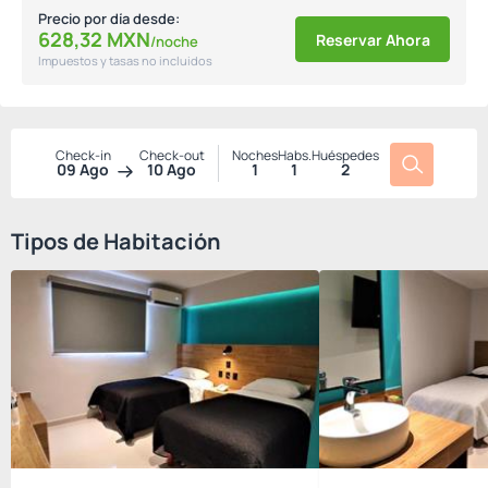
Precio por día desde:
628,
32
MXN
Reservar Ahora
/noche
Impuestos y tasas no incluidos
Check-in
Check-out
Noches
Habs.
Huéspedes
09 Ago
10 Ago
1
1
2
Tipos de Habitación