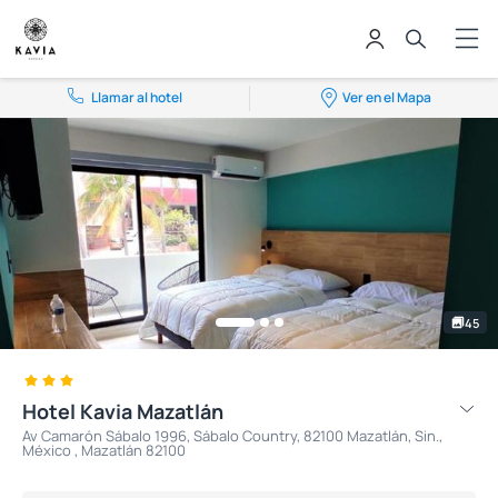
Llamar al hotel
Ver en el Mapa
45
Hotel Kavia Mazatlán
Av Camarón Sábalo 1996, Sábalo Country, 82100 Mazatlán, Sin.,
México , Mazatlán 82100