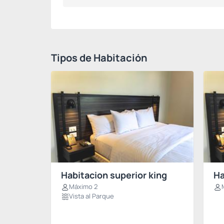
Tipos de Habitación
Habitacion superior king
Ha
Máximo 2
Vista al Parque