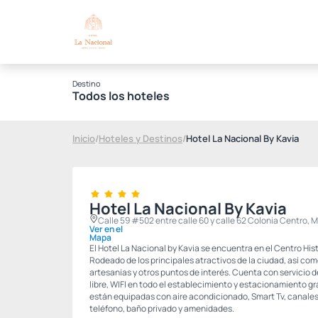
Destino
Todos los hoteles
Inicio
/
Hoteles y Destinos
/
Hotel La Nacional By Kavia
Hotel La Nacional By Kavia
Calle 59 #502 entre calle 60 y calle 62 Colonia Centro, 
Ver en el
Mapa
El Hotel La Nacional by Kavia se encuentra en el Centro His
Rodeado de los principales atractivos de la ciudad, así co
artesanías y otros puntos de interés. Cuenta con servicio d
libre, WIFI en todo el establecimiento y estacionamiento gr
están equipadas con aire acondicionado, Smart Tv, canales p
teléfono, baño privado y amenidades.