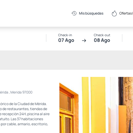
Ofertas
Mis búsquedas
Check-in
Check-out
07 Ago
08 Ago
Mérida , Merida 97000
tórico de la Ciudad de Mérida.
mo de restaurantes, tiendas de
e recepción 24H, piscina al aire
atuito. Las 37 habitaciones
or cable, armario, escritorio,