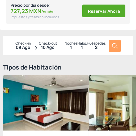
Precio por día desde:
727,
23
MXN
Reservar Ahora
/noche
Impuestos y tasas no incluidos
Check-in
Check-out
Noches
Habs.
Huéspedes
09 Ago
10 Ago
1
1
2
Tipos de Habitación