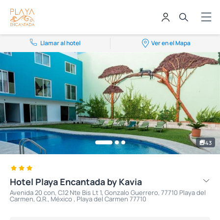
Llamar al hotel
Ver en el Mapa
43
Hotel Playa Encantada by Kavia
Avenida 20 con, C.12 Nte Bis Lt 1, Gonzalo Guerrero, 77710 Playa del
Carmen, Q.R., México , Playa del Carmen 77710