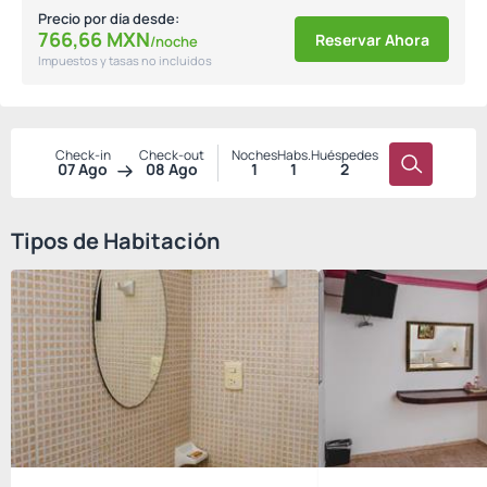
Precio por día desde:
766,
66
MXN
Reservar Ahora
/noche
Impuestos y tasas no incluidos
Check-in
Check-out
Noches
Habs.
Huéspedes
07 Ago
08 Ago
1
1
2
Tipos de Habitación