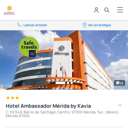
Llamar al hotel
Ver en el Mapa
43
Hotel Ambassador Mérida by Kavia
C. 59 549, Barrio de Santiago, Centro, 97000 Mérida, Yuc., México ,
Merida 97000