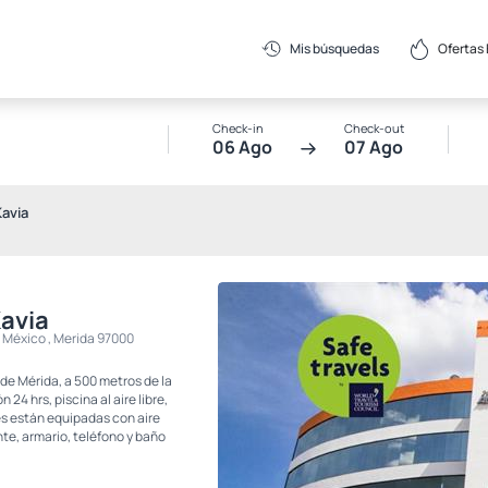
Ofertas
Mis búsquedas
Check-in
Check-out
06 Ago
07 Ago
avia
avia
, México , Merida 97000
de Mérida, a 500 metros de la
24 hrs, piscina al aire libre,
es están equipadas con aire
te, armario, teléfono y baño