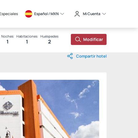
 Especiales
Español / 
MXN
Mi Cuenta
Noches
Habitaciones
Huéspedes
Modificar
1
1
2
Compartir hotel