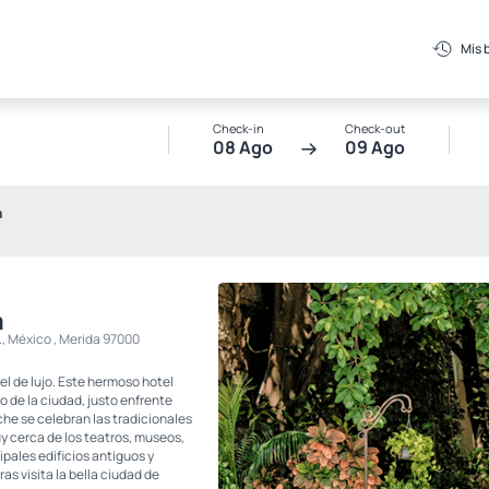
Mis 
Check-in
Check-out
08 Ago
09 Ago
a
a
., México , Merida 97000
l de lujo. Este hermoso hotel
o de la ciudad, justo enfrente
che se celebran las tradicionales
uy cerca de los teatros, museos,
ipales edificios antiguos y
as visita la bella ciudad de