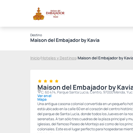
Destino
Maison del Embajador by Kavia
Inicio
/
Hoteles y Destinos
/
Maison del Embajador by Kavi
Maison del Embajador by Kavi
C. 60 474, Parque Santa Lucia, Centro, 97000 Mérida, Yuc
Ver en el
Mapa
Una antigua casona colonial convertida en un pequeño hote
está ubicado en la calle 60 en el corazón del centro históric
del parque de Santa Lucía, donde todos los Jueves en la no
serenatas. A tan sólo tres cuadras de la plaza principal y m
iglesias, del famoso Paseo de Montejo así como de los princ
coloniales. Este es el lugar perfecto para hospedarse mientr