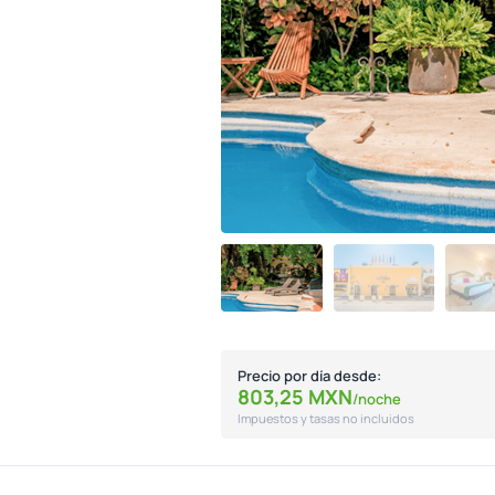
Precio por día desde:
803,
25
MXN
/noche
Impuestos y tasas no incluidos