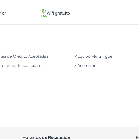
rior
Wifi gratuito
etas de Credito Aceptadas
Equipo Multilingüe
cionamento con costo
Ascensor
Horarios de Recepción
H