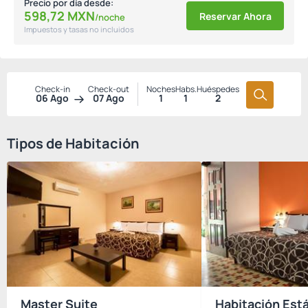
Precio por día desde:
598,
72
MXN
Reservar Ahora
/noche
Impuestos y tasas no incluidos
Check-in
Check-out
Noches
Habs.
Huéspedes
06 Ago
07 Ago
1
1
2
Tipos de Habitación
Master Suite
Habitación Est