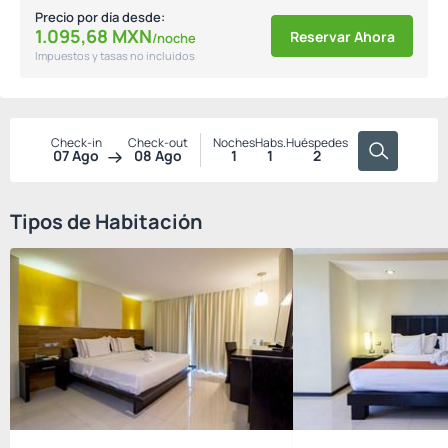
Precio por día desde:
1.095,
68
MXN
Reservar Ahora
/noche
Impuestos y tasas no incluidos
Check-in
Check-out
Noches
Habs.
Huéspedes
07 Ago
08 Ago
1
1
2
Tipos de Habitación